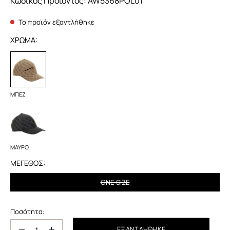
Κωδικός Προϊόντος:
AW5368POL01
Το προϊόν εξαντλήθηκε
ΧΡΩΜΑ:
ΜΠΕΖ
ΜΠΕΖ
ΜΑΥΡΟ
ΜΑΥΡΟ
ΜΕΓΕΘΟΣ:
ONE SIZE
Ποσότητα:
Ποσότητα:
ΕΞΑΝΤΛΉΘΗΚΕ